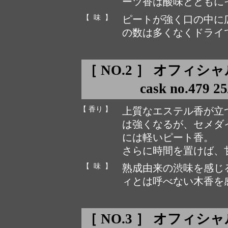
ーツ香は酸味とともに
【 味 】
ピートが強く口の中に
の数は多くなくドライ
［ NO.2 ］ オフィ
cask no.479 2
【 香り 】
上質なエステル香が立
は強くなるが、セメダ
には軽いピート香。
さらに時間を置けば、
【 味 】
熟成由来の渋味を感じ
ィとは呼べない木香を
［ NO.3 ］ オフィ