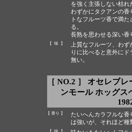
を強く主張しない枯れ
わずかにタクアンの香
トなフルーツ香で満た
る。
長熟を思わせる深い香
【 味 】
上質なフルーツ、わず
りに比べると意外にド
無い。
［ NO.2 ］ オセレブ
ンモール ホッグスヘッド c
198
【 香り 】
たいへんカラフルな香
は強いが、それほど種
【 味 】