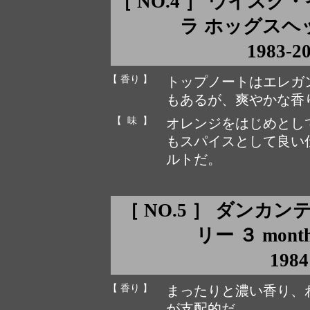
［ NO.4 ］ ウイス
ラ ホッグスヘッド c
1983-2
【 香り 】
トップノートはエレガ
もあるが、爽やかな香
【 味 】
オレンジをはじめとし
もスパイスとして良い
ルトだ。
［ NO.5 ］ ダンカ
リー ３ month 
1984
【 香り 】
まったりと濃い香り、
が支配的だ。