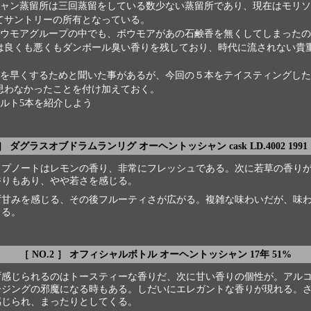
ャン蒸留所は三回蒸留をしている数少ない蒸留所であり、現在はモリソ
てサントリーの所有となっている。
ウモアグループの中でも、ボウモアがあの石鹸香を無くしてしまったの
は良くも悪くもダンボール臭い香りを残しており、時代に流されない貴
を早くするためと聞いた事があるが、今回の５本をテイスティングした
思わなかったことを付け加えておく。
ルト5本を紹介しよう
 ］ ダグラスオブドラムランリグ オーヘントッシャン cask LD.4002 1991 
ップノートはレモンの香り、非常にフレッシュである。次に若草の香り
香りもあり、やや若さを感じる。
ず甘みを感じる、その後フルーティさが広がる。複雑な味わいだが、味
じる。
［ NO.2 ］ オフィシャルボトル オーヘントッシャン 17年 51%
ず感じられるのはトースティーな香りだ、次に甘い香りの個性が。アル
ージングの邪魔になる時もある。しだいにエレガントな香りが現れる。
感じられ、まったりとしてくる。