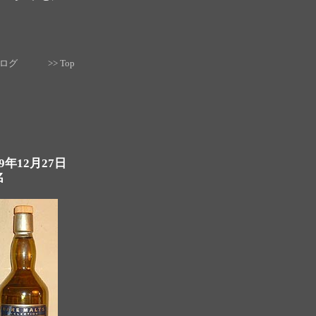
去ログ
>> Top
9年12月27日
名