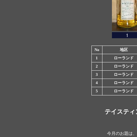
No
地区
1
ローランド
2
ローランド
3
ローランド
4
ローランド
5
ローランド
テイスティ
今月のお題は、