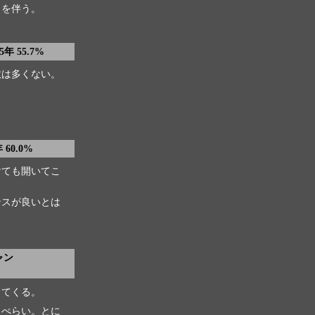
トを伴う。
年 55.7%
数は多くない。
 60.0%
けても開いてこ
ンスが良いとは
ャン
出てくる。
っぺらい。とに