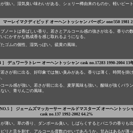
味が強い。湿気臭い味わいがある、シェリー樽由来のものか。軽いピー
 ］ マーレイマクディビッド オーヘントッシャン バーボン one/350 1981 25
ップノートは香ばしい香り。若さとアルコール感の強さが出る。香りの
だいにかすかな熟成香を感じ取れるようになる。
げたゴムの個性、湿気っぽい。硫黄の風味。
4 ］ デュワーラトレー オーヘントッシャン cask no.17283 1990-2004 13年
ず若さが前に出る、好印象では無い臭みがある。香りは薄く、時間を掛
い。
ルコール感が強い。若さが前に出る、麦芽風味も強い。酸味が強くバラ
えない、青りんごの風味。
 NO.5 ］ ジェームズマッカーサー オールドマスターズ オーヘントッシ
cask no.137 1992-2002 64.2%
りが薄い。草の香り、ダンボール臭い。しばらくするとバニラの香りも
リピリと舌を刺す、アルコール度数のせいであろうか。甘みはあるが薄