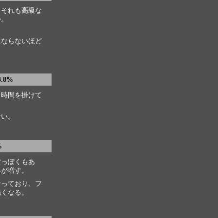
、それも高級な
か。
にならないほど
.8%
。時間を掛けて
ない。
%
黄っぽくもあ
みが増す。
なっており、フ
強くなる。