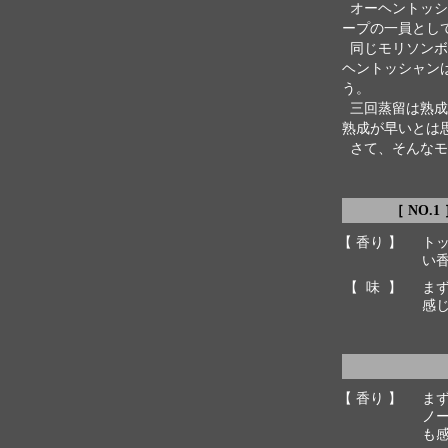
オーヘントッシ
ープの一員とし
同じモリソンボ
ヘントッシャン
う。
三回蒸留は熟成
熟成が早いとは
さて、そんなモ
［ NO.1
【 香り 】
ト
い
【 味 】
ま
感
【 香り 】
ま
ノ
も