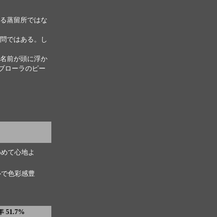
る蒸留所ではな
問ではある。し
名前が頭に浮か
ブローラのピー
わめて心地よ
ルで色彩感豊
 51.7%