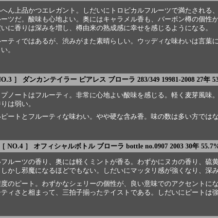
いへん上品かつエレガント。しだいにトロピカルフルーツで満たされる
ルーツだ。酸味も心地よい。奥にはキャラメル香も、バーボン樽の個性
だいに香りは深みを増し、樽由来の熟成感に幸せを感じるようになる。
ルーティではあるが、渋みがまた素晴らしい。ウッディな味わいは言葉
まい。
NO.3 ］ ダンカンテイラー ピアレス ブローラ 283/349 19981-2008 27年 53
ップノートはフルーティ。非常に心地よい酸味を感じる。軽く麦芽風味
香りは弱い。
いピートとフルーティな味わい。やや硬な含み香。味の数は多い方では
［ NO.4 ］ オフィシャルボトル ブローラ bottle no.0907 2003 30年 55.7
いフルーツの香り、奥には軽くミントが香る。わずかにヌカの香り、硫
、しかし邪魔になるほどでもない。しだいにマッタリ感が強くなり、深
程度のピート。わずかなシェリーの個性が、良い意味でのアクセントに
ーティさと相まって、三拍子揃ったテイストである。しだいにピートは