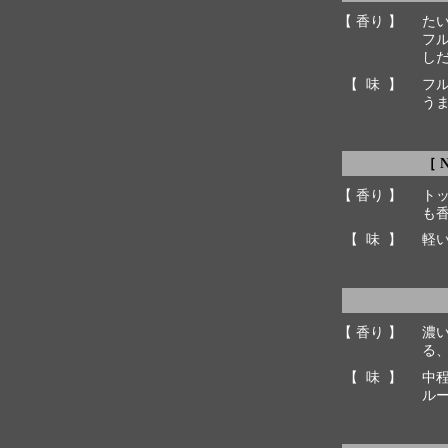
【 香り 】
た
フ
し
【 味 】
フ
う
［ 
【 香り 】
ト
も
【 味 】
軽
【 香り 】
濃
る
【 味 】
中
ル