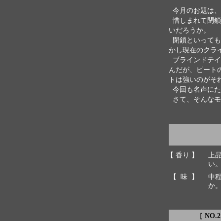
今月のお題は、
惜しまれて閉鎖
いだろうか。
閉鎖といっても
かし現在のクラ
ブラインドテイ
んだが、ピート
トは強いのがそ
今回も名声にた
さて、そんなモ
【 香り 】
上
い
【 味 】
中
か
［ NO.