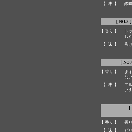
【 味 】
酸
［ NO.3
【 香り 】
ト
し
【 味 】
焦
［ NO.
【 香り 】
ま
な
【 味 】
ア
い
［
【 香り 】
香
【 味 】
ピ