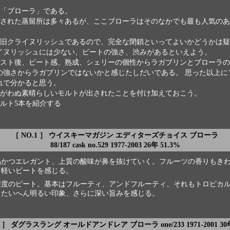
「ブローラ」である。
された蒸留所は多々あるが、ここブローラはそのなかでも最も人気のあ
旧クライヌリッシュであるので、完全な閉鎖といってよいかどうかは疑
イヌリッシュには少ない、ピートの強さ、渋みがあるといえよう。
スト後、ピート感、熟成、シェリーの個性からラガブリンとブローラの
の強さからラガブリンではないかと感じたしだいである。 思った以上に
れで分かると思う。
がわぬ素晴らしいモルトが出されたことを付け加えておこう。
ルト5本を紹介する
［ NO.1 ］ ウイスキーマガジン エディターズチョイス ブローラ
88/187 cask no.529 1977-2003 26年 51.3%
品かつエレガント、上質の酸味が鼻を抜けていく。フルーツの香りもき
。軽いピートを感じる。
程度のピート。基本はフルーティ、アンドフルーティ、それもトロピカ
。たいへん明るい印象、さらに深い旨みを感じる。
2 ］ ダグラスラング オールドアンドレア ブローラ one/233 1971-2001 30年