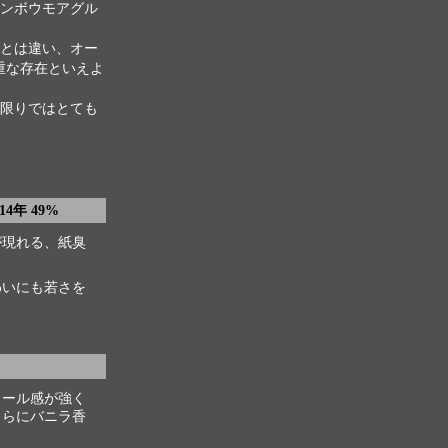
ンボウモアグル
とは違い、オー
重な存在といえよ
限りではとても
14年 49%
が現れる、紙臭
わいにも若さを
コール感が強く
さらにバニラ香