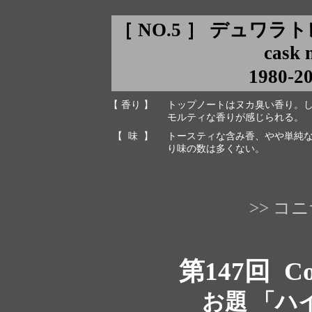
［ NO.5 ］ デュワ
cask 
1980-2
【 香り 】
トップノートはヌカ臭い香り。
モルティな香りが感じられる。
【 味 】
トースティな含み香、やや単純
り味の数は多くない。
>> 
第147回
Co
お題 「ハ