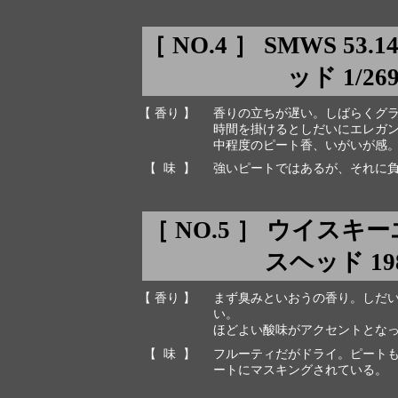
［ NO.4 ］ SMWS 5
ッド 1/269
【 香り 】
香りの立ちが遅い。しばらくグ
時間を掛けるとしだいにエレガ
中程度のピート香、いがいが感
【 味 】
強いピートではあるが、それに
［ NO.5 ］ ウイス
スヘッド 1984
【 香り 】
まず臭みといおうの香り。しだ
い。
ほどよい酸味がアクセントとな
【 味 】
フルーティだがドライ。ピート
ートにマスキングされている。