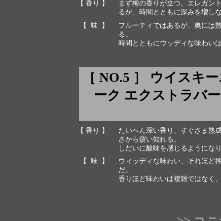
【 香り 】
まず梅の香りが立つ。エレガン
るが、時間とともに深みを増し
【 味 】
フルーティではあるが、奥には
る。
時間とともにウッディな味わい
［ NO.5 ］ ウイス
ーク エクストラバーボン o
【 香り 】
たいへん深い香り、すぐさま熟
さから窺い知れる。
しだいに酸味を感じるようにな
【 味 】
ウィッディな味わい、それほど
だ。
香りほど味わいは複雑ではなく
>> 