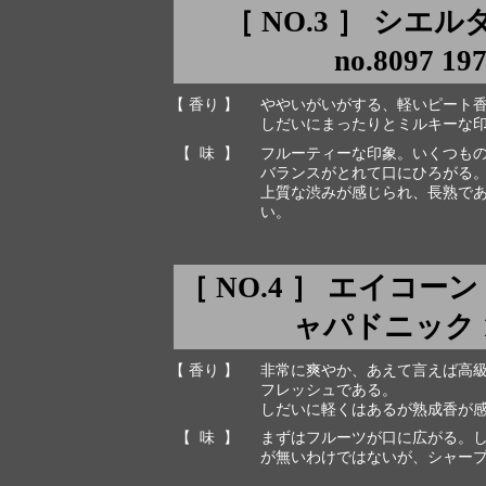
［ NO.3 ］ シエ
no.8097 19
【 香り 】
ややいがいがする、軽いピート
しだいにまったりとミルキーな
【 味 】
フルーティーな印象。いくつも
バランスがとれて口にひろがる
上質な渋みが感じられ、長熟で
い。
［ NO.4 ］ エイコ
ャパドニック 197
【 香り 】
非常に爽やか、あえて言えば高
フレッシュである。
しだいに軽くはあるが熟成香が
【 味 】
まずはフルーツが口に広がる。
が無いわけではないが、シャー