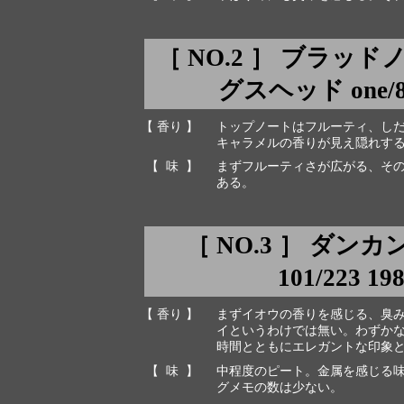
［ NO.2 ］ ブラッ
グスヘッド one/87 
【 香り 】
トップノートはフルーティ、し
キャラメルの香りが見え隠れす
【 味 】
まずフルーティさが広がる、そ
ある。
［ NO.3 ］ ダン
101/223 19
【 香り 】
まずイオウの香りを感じる、臭
イというわけでは無い。わずか
時間とともにエレガントな印象
【 味 】
中程度のピート。金属を感じる
グメモの数は少ない。