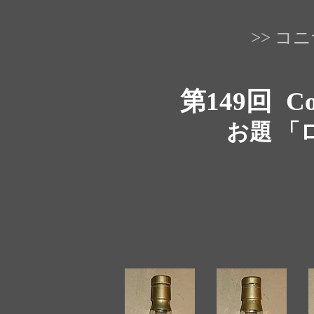
>> 
第149回
Co
お題 「