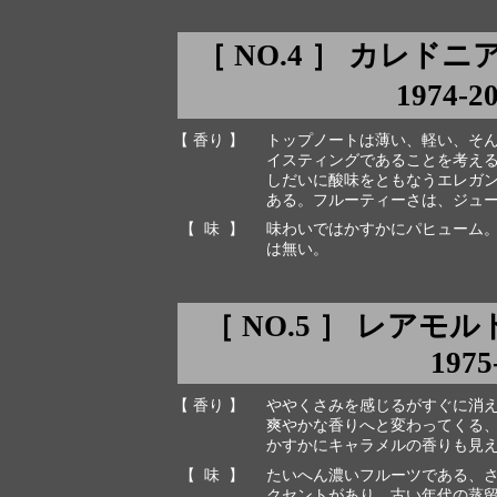
［ NO.4 ］ カレド
1974-2
【 香り 】
トップノートは薄い、軽い、そ
イスティングであることを考え
しだいに酸味をともなうエレガ
ある。フルーティーさは、ジュ
【 味 】
味わいではかすかにパヒューム
は無い。
［ NO.5 ］ レアモルト
1975
【 香り 】
ややくさみを感じるがすぐに消
爽やかな香りへと変わってくる
かすかにキャラメルの香りも見
【 味 】
たいへん濃いフルーツである、
クセントがあり、古い年代の蒸