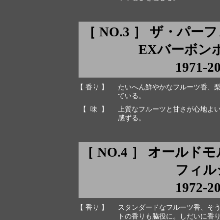
［ NO.3 ］ ザ・パ
EXバーボンホ
1971-2
【 香り 】
たいへん鮮やかなフルーツ香、
ている。
【 味 】
上質なフルーツと甘さが心地よ
感ずる。
［ NO.4 ］ オール
フィルシ
1972-2
【 香り 】
スタンダードなフルーツ香、そ
トの香りも脇役に。しだいに香