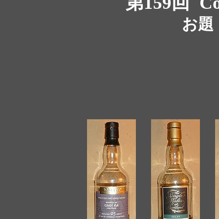
第159回
Co
お題