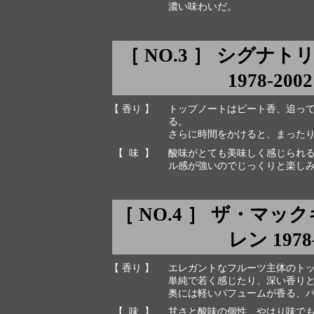
濃い味わいだ。
［ NO.3 ］ シグナトリー
1978-200
【 香り 】
トップノートはピート香、追っ
る。
さらに時間をかけると、まった
【 味 】
酸味がとても美味しく感じられ
ル感が強いのでじっくりと楽し
［ NO.4 ］ ザ・マ
レン 1978-
【 香り 】
エレガントなフルーツ主体のト
単純で若く感じたり、深い香り
奥には軽いパフュームが香る、
【 味 】
甘さと酸味の個性、やはり味で