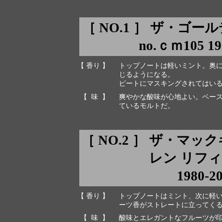
［ NO.1 ］ ザ・ゴー
no.ｃｍ105 198
【 香り 】
トップノートは軽いミント。奥
じるようになる。
ピートにマスキングされてはい
【 味 】
爽やかな酸味が心地よい。ベー
ているモルトだ。
［ NO.2 ］ ザ・マ
レン リフ
1980-2
【 香り 】
トップノートはミント、次に軽
ーツ香がストレートに立ってく
【 味 】
酸味とエレガントなフルーツが