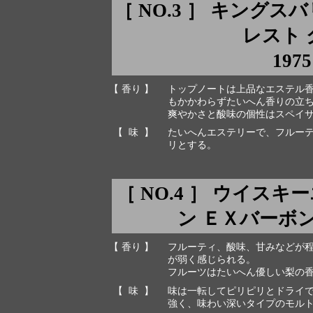
［ NO.3 ］ キング
レスト
1975
【 香り 】
トップノートは上品なエステル
もかかわらずたいへん香りの立
爽やかさと酸味の個性はスペイ
【 味 】
たいへんエステリーで、フルー
リとする。
［ NO.4 ］ ウイス
ン ＥＸバーボン 19
【 香り 】
フルーティ、酸味、甘みなどが
が弱く感じられる。
フルーツはたいへん優しい梨の
【 味 】
味は一転してピリピリとドライ
強く、味わい深いタイプのモル