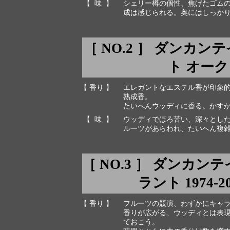
【 味 】
シェリー樽の個性、焦げたゴム
成は感じられる。奥にはしっか
［ NO.2 ］ ダンカ
ト オーク 1
【 香り 】
エレガントなエステル香が印象
熟成香。
たいへんウッディに香る。かす
【 味 】
ウッディでほろ苦い、深々とし
ルーツがあらわれ、たいへん複
［ NO.3 ］ ダンカン
ラント 1974-200
【 香り 】
フルーツの競演、わずかにキャ
香りが広がる、ウッディとは表
ておこう。