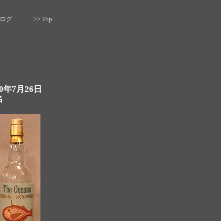
去ログ
>> Top
20年7月26日
名