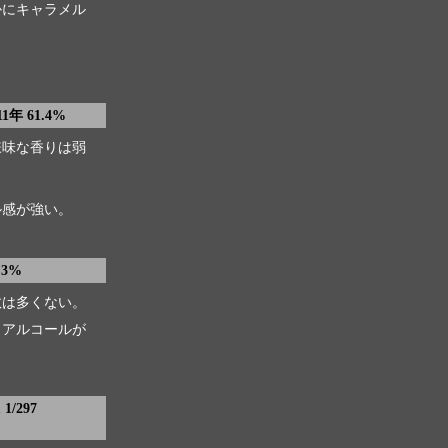
かにキャラメル
1年 61.4%
嫌味な香りは弱
ル感が強い。
.3%
数は多くない。
とアルコールが
/297