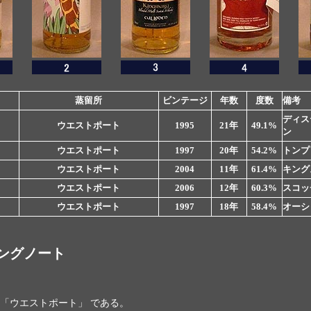
蒸留所
ビンテージ
年数
度数
備考
ディス
ウエストポート
1995
21年
49.1%
ン
ウエストポート
1997
20年
54.2%
トンプ
ウエストポート
2004
11年
61.4%
キング
ウエストポート
2006
12年
60.3%
スコッ
ウエストポート
1997
18年
58.4%
オーシ
ングノート
「ウエストポート」 である。