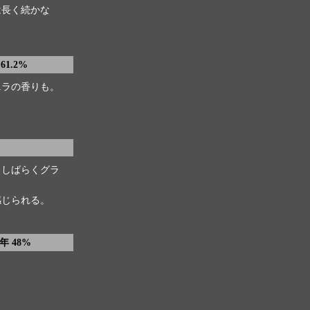
は長く続かな
61.2%
ニラの香りも。
。しばらくグラ
感じられる。
年 48%