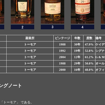
蒸留所
ビンテージ
年数
度数
備考
トーモア
1988
30年
47.9%
ケイデ
トーモア
1992
19年
52.8%
シグナ
トーモア
2004
12年
61.2%
G & M
トーモア
1988
29年
50.0%
オール
トーモア
2000
16年
48.0%
オフィ
ングノート
「トーモア」 である。