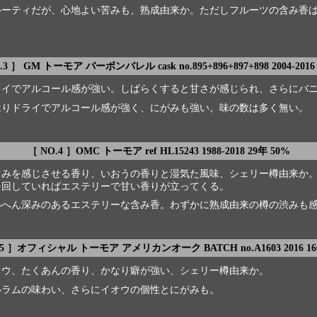
ルーティだが、心地よい苦みも、熟成由来か。ただしフルーツの含み香
。
.3 ］ GM トーモア バーボンバレル cask no.895+896+897+898 2004-2016 
ライでアルコール感が強い。しばらくすると甘さが感じられ、さらにバ
はりドライでアルコール感が強く、にがみも強い。味の数は多く無い。
［ NO.4 ］OMC トーモア ref HL15243 1988-2018 29年 50%
ぐみを感じさせる香り、いおうの香りと湿気た風味、シェリー樽由来か
を回していればエステリーで甘い香りが立ってくる。
いへん深みのあるエステリーな含み香。わずかに熟成由来の樽の渋みも
.5 ］オフィシャル トーモア アメリカンオーク BATCH no.A1603 2016 16
オウ、たくあんの香り、かなり癖が強い、シェリー樽由来か。
いラムの味わい、さらにイオウの個性とにがみも。