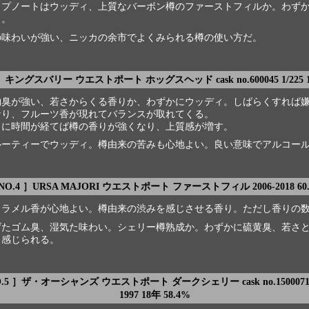
ップノートはウッディ、上質なバーボン樽のファーストフィルか。わず
も。
の味わいが強い、ニッカの余市でよくみられる樽の使い方だ。
］ キングスバリー ウエストポート ホッグスヘッド cask no.600045 1/225 1
物臭が強い、若さからくる香りか、わずかにウッディ。しばらくすれば
なり、フルーツ香が現れてバランスが取れてくる。
らに時間が経てば樽の香りが強くなり、上質感が増す。
ルーティーでウッディ。樽由来の苦みも心地よい。良い意味でアルコー
NO.4 ］URSA MAJORI ウエストポート ファーストフィル 2006-2018 60
ャラメル香が心地よい。樽由来の渋みを感じさせる香り。ただし香りの
げたゴム臭、湿気た味わい。シェリー樽熟成か。わずかに硫黄臭、若さ
く感じられる。
O.5 ］ザ・オーシャンズ ウエストポート ダークシェリー cask no.1500071 1
1997 18年 58.4%