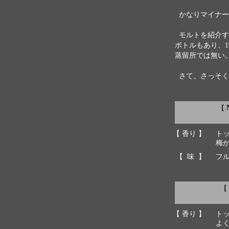
かなりマイナー
モルトを紹介す
ボトルもあり、
蒸留所では無い
さて、さっそく
［ 
【 香り 】
ト
梅
【 味 】
フ
［ 
【 香り 】
ト
よ