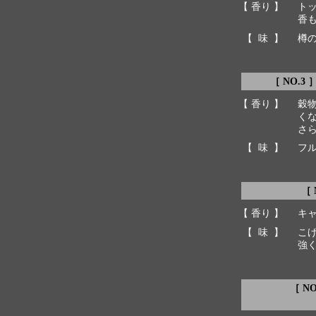
【 香り 】
ト
香
【 味 】
樽
［ NO.3 
【 香り 】
穀
く
さ
【 味 】
フ
［ 
【 香り 】
キ
【 味 】
こ
強
［ N