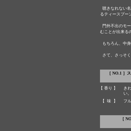
聴きなれない名
るティースプー
門外不出のモー
むことが出来る
もちろん、中身
さて、さっそく
［ NO.1
【 香り 】
き
い
【 味 】
フ
［ NO