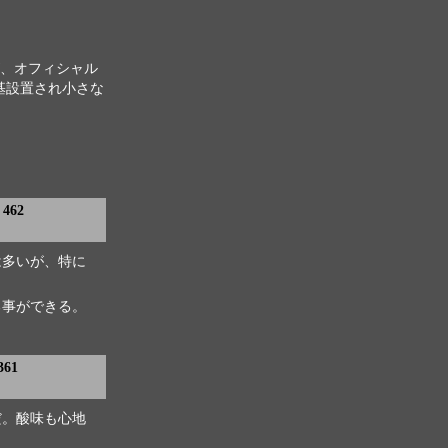
、オフィシャル
基設置され小さな
462
は多いが、特に
る事ができる。
361
だ。酸味も心地