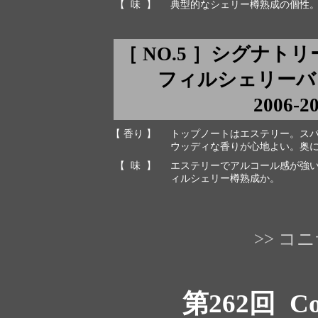
【 味 】
典型的なシェリー樽熟成の個性
［ NO.5 ］シグナト
フィルシェリーバット ca
2006-2
【 香り 】
トップノートはエステリー。ス
ウッディな香りが心地よい。奥
【 味 】
エステリーでアルコール感が強
ィルシェリー樽熟成か。
>> 
第262回
Co