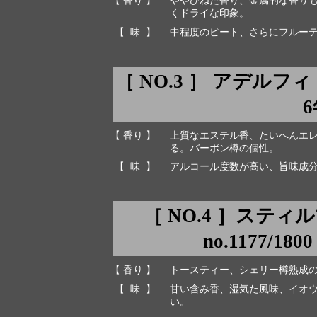
【 香り 】
ややひねた香り、金属的な香り
くドライな印象。
【 味 】
中程度のピート、さらにフルー
［ NO.3 ］ アデルフィ ジュ
6
【 香り 】
上質なエステル香、たいへんエ
る。バーボン樽の個性。
【 味 】
アルコール度数が高い、旨味成
［ NO.4 ］スティル
no.1177/180
【 香り 】
トースティー、シェリー樽熟成
【 味 】
甘い含み香、湿気た風味、イオ
い。