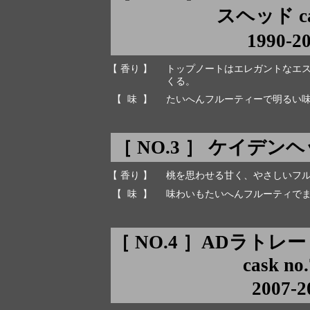
スヘッド cask
1990-2
【 香り 】
トップノートはエレガントなエ
くる。
【 味 】
たいへんフルーティーで明るい
［ NO.3 ］ ケイデンヘ
【 香り 】
桃を思わせる甘く、やさしいフ
【 味 】
味わいもたいへんフルーティで
［ NO.4 ］ADラト
cask no
2007-2