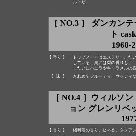
ルトだ。
［ NO.3 ］ ダンカ
ト cask
1968-
【 香り 】
トップノートはエステリー、た
している、奥には梨の香りも。
しだいにバニラやキャラメルの
【 味 】
きわめてフルーティ、ウッディ
［ NO.4 ］ウィルソン
ョン グレンリベット 
197
【 香り 】
紹興酒の香り、ヒネ香、タクア