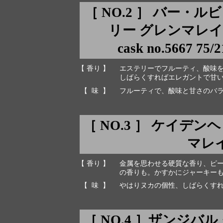
［ NO.2 ］ バー・
リー グレンマレ
cask no.5667 75/
【 香り 】
エステリーでフルーティ、酸味
しばらくすればエレガントで甘
【 味 】
フルーティで、酸味と甘さのバ
［ NO.3 ］ ケイデ
マレイ 
【 香り 】
金属を思わせる硬質な香り、ピ
の香りも。かすかにジャーキー
【 味 】
やはりヌカの個性、しばらくす
［ NO.4 ］ザンジバル グ