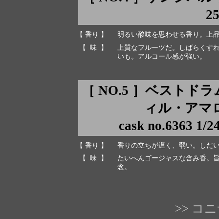
2
【 香り 】
明るい酸味を思わせる香り。上
【 味 】
上質なフルーツだ。しばらくす
いも。アルコール感が強い。
［ NO.5 ］ベストド
ィル・アマ
cask no.6363 1/
【 香り 】
香りの立ちが遅く、弱い。しだ
【 味 】
たいへんゴージャスな含み香。
念。
>> 