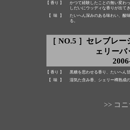
【 香り 】
かつて経験したことの無い変わ
しだいにウッディな香りが出て
【 味 】
たいへん深みのある味わい、酸
る。
［ NO.5 ］セレブレ
ェリーバット 
2006
【 香り 】
黒糖を思わせる香り、たいへん
【 味 】
湿気た含み香、シェリー樽熟成
>> 