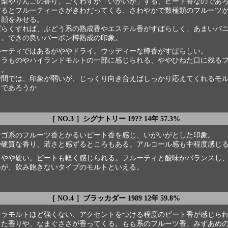
く梨やりんごの香り、ごくわずか「いがいが」する、ピート香なのであ
するとフルーティーさがきわだってくる、さわやかで数種類のフルーツ
ら顔をみせる。
ばらくすれば、ぶどう系の熟成香やエステル香がすばらしく、あまいバ
る。できの良いバーボン樽熟成の印象。
ルーティではあるがややドライ。ウッディーな樽香がすばらしい。
イラものやハイランドモルトの一部に感じられる、ややひねた口に残る
る。
時間では、印象が弱いが、じっくり向き合えばしっかり応えてくれるモ
ろであろうか
［ NO.3 ］シグナトリー 19?? 14年 57.3%
ンゴ系のフルーツ香とかるいピート香を感じ、いがいがとした印象。
や硬質な香り、若さと感ずるところもある。アルコール感も中程度感じ
もやや硬い。ピートも軽く感じられる。フルーティと酸味がバランスし
いが、飲み飽きないタイプのモルトといえる。
［ NO.4 ］ブラッカダー 1989 12年 59.8%
イラモルトほど強くない、アクセントをつける程度のピート香が感じら
った香りや、なまぐささが香ってくる。もも系のフルーツ香、みずあめ