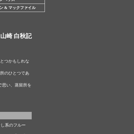
ン & マックファイル
山崎 白秋記
とつかもしれな
留所のひとつであ
で思い、蒸留所を
なし系のフルー
。