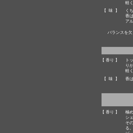
軽
【 味 】
く
香
ア
バランスを欠
【 香り 】
ト
り
軽
【 味 】
香
【 香り 】
極
シ
そ
る