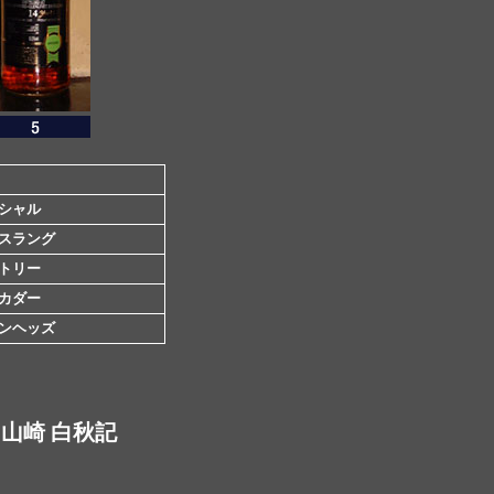
シャル
スラング
トリー
カダー
ンヘッズ
山崎 白秋記