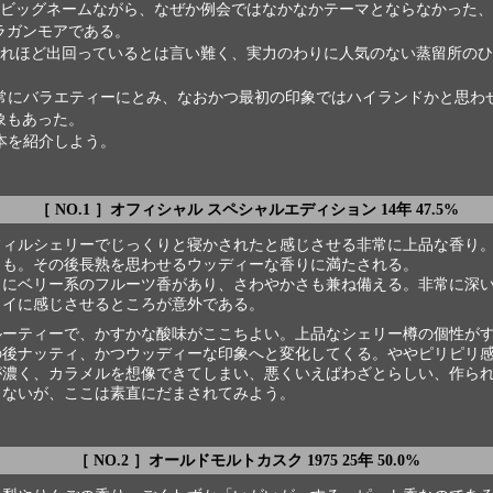
ビッグネームながら、なぜか例会ではなかなかテーマとならなかった、
ラガンモアである。
れほど出回っているとは言い難く、実力のわりに人気のない蒸留所のひ
常にバラエティーにとみ、なおかつ最初の印象ではハイランドかと思わ
象もあった。
本を紹介しよう。
［ NO.1 ］オフィシャル スペシャルエディション 14年 47.5%
フィルシェリーでじっくりと寝かされたと感じさせる非常に上品な香り
りも。その後長熟を思わせるウッディーな香りに満たされる。
らにベリー系のフルーツ香があり、さわやかさも兼ね備える。非常に深
ライに感じさせるところが意外である。
ルーティーで、かすかな酸味がここちよい。上品なシェリー樽の個性が
の後ナッティ、かつウッディーな印象へと変化してくる。ややピリピリ
が濃く、カラメルを想像できてしまい、悪くいえばわざとらしい、作ら
もないが、ここは素直にだまされてみよう。
［ NO.2 ］オールドモルトカスク 1975 25年 50.0%