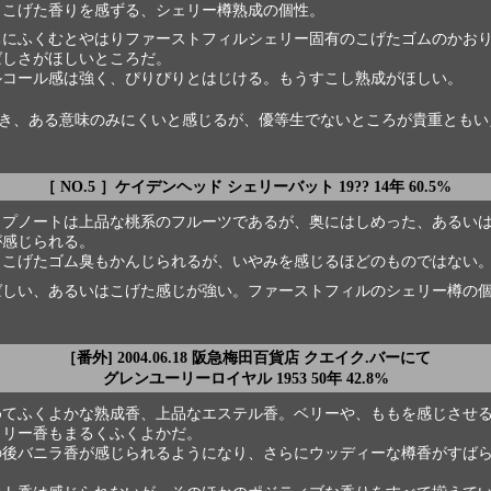
くこげた香りを感ずる、シェリー樽熟成の個性。
ちにふくむとやはりファーストフィルシェリー固有のこげたゴムのかお
ばしさがほしいところだ。
ルコール感は強く、ぴりぴりとはじける。もうすこし熟成がほしい。
き、ある意味のみにくいと感じるが、優等生でないところが貴重ともい
［ NO.5 ］ケイデンヘッド シェリーバット 19?? 14年 60.5%
ップノートは上品な桃系のフルーツであるが、奥にはしめった、あるい
が感じられる。
くこげたゴム臭もかんじられるが、いやみを感じるほどのものではない
ばしい、あるいはこげた感じが強い。ファーストフィルのシェリー樽の
［番外] 2004.06.18 阪急梅田百貨店 クエイク.バーにて
グレンユーリーロイヤル 1953 50年 42.8%
めてふくよかな熟成香、上品なエステル香。ベリーや、ももを感じさせ
ェリー香もまるくふくよかだ。
の後バニラ香が感じられるようになり、さらにウッディーな樽香がすば
。