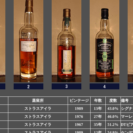
蒸留所
ビンテージ
年数
度数
備考
ストラスアイラ
1989
13年
43.0%
シグナ
ストラスアイラ
1976
27年
46.0%
マーレ
ストラスアイラ
1967
35年
51.2%
DTピ
ストラスアイラ
1989
12年
54.9%
ケンデ