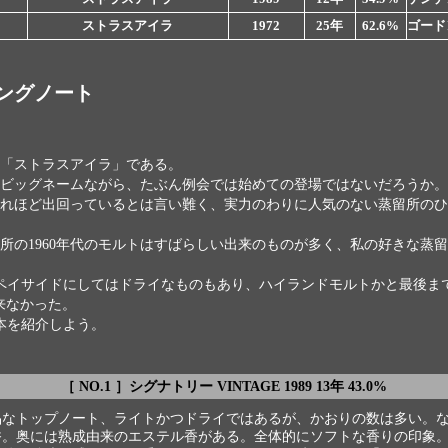
ストラスアイラ
1972
25年
62.6%
ゴード
ングノート
「ストラスアイラ」である。
ビッグネームながら、たぶん例会では始めての登場ではないだろうか。
れほど出回っているとは言い難く、実力のわりに人気のない蒸留所のひ
所の1960年代のモルトはすばらしい出来のものが多く、私の好きな蒸
ペイサイドにしてはドライなものもあり、ハイランドモルトかと最後ま
来なかった。
本を紹介しよう。
［ NO.1 ］シグナトリー VINTAGE 1989 13年 43.0%
品なトップノート、ライトかつドライではあるが、かおりの数は多い。
香。奥には熟成由来のエステル香がある。全体的にソフトな香りの印象