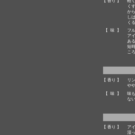
【 香り 】
軽
く
か
し
く
【 味 】
フ
ア
あ
短
こ
【 香り 】
リ
や
【 味 】
味
な
【 香り 】
ア
湿