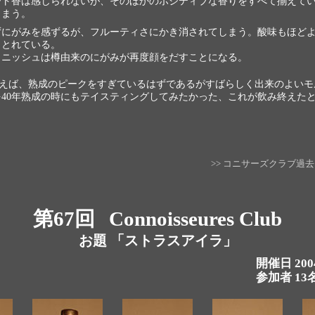
ート香は感じられないが、そのほかのポジティブな香りをすべて揃えて
しまう。
ずにがみを感ずるが、フルーティさにかき消されてしまう。酸味もほど
もとれている。
ィニッシュは樽由来のにがみが再度顔をだすことになる。
いえば、熟成のピークをすぎているはずであるがすばらしく出来のよいモ
を40年熟成の時にもテイスティングしてみたかった、これが飲み終えた
>> コニサーズクラブ過
第67回
Connoisseures Club
お題 「ストラスアイラ」
開催日 20
参加者 13