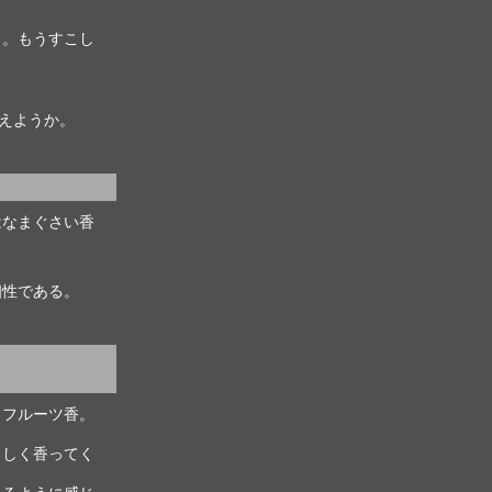
り。もうすこし
えようか。
はなまぐさい香
。
個性である。
るフルーツ香。
らしく香ってく