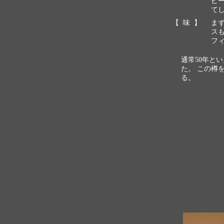
ピ
て
【 味 】
ま
ス
フ
通常50年と
た。 この樽
る。