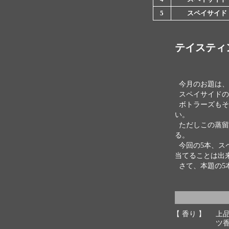
5
スペイサイド
テイスティ
今月のお題は、
スペイサイドの
ボトラーズもそ
い。
ただしこの蒸留
る。
今回の5本、ス
当てることは出
さて、本題の5
【 香り 】
上
ツ