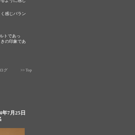
いるように感じ
よく感じバラン
ルトであっ
ときの印象であ
去ログ
>> Top
04年7月25日
名