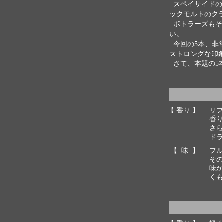
スペイサイドの
ックモルトのク
ボトラーズもそ
い。
今回の5本、非
ストロングな印
さて、本題の5
【 香り 】
リ
香
さ
ド
【 味 】
フ
そ
味
く