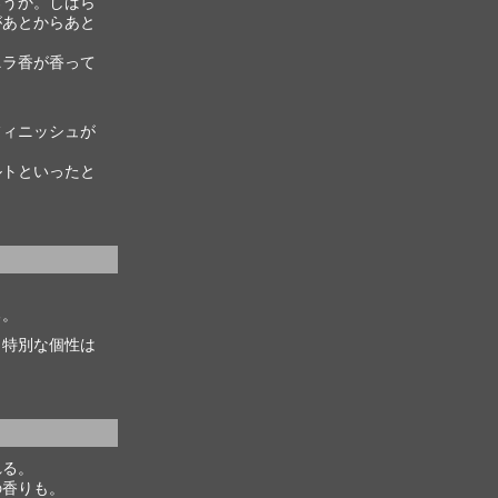
ろうか。しばら
があとからあと
ニラ香が香って
フィニッシュが
ルトといったと
る。
、特別な個性は
れる。
の香りも。